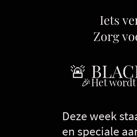
Iets v
Zorg voo
🚨 BLAC
🎉Het wordt
Deze week staa
en speciale aa