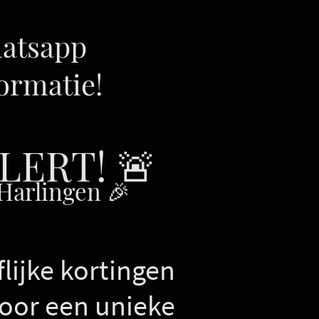
atsapp
formatie!
LERT! 🚨
Harlingen 🎉
lijke kortingen
voor een unieke