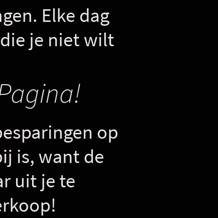
ngen. Elke dag
ie je niet wilt
Pagina!
besparingen op
ij is, want de
 uit je te
erkoop!