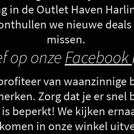
g in de Outlet Haven Harli
nthullen we nieuwe deals d
missen.
ef op onze
Facebook
profiteer van waanzinnige 
merken. Zorg dat je er snel b
is beperkt! We kijken ernaar
komen in onze winkel uitv